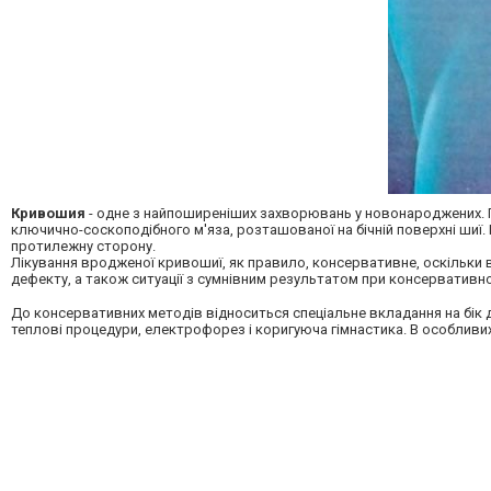
Кривошия
- одне з найпоширеніших захворювань у новонароджених.
ключично-соскоподібного м'яза, розташованої на бічній поверхні шиї
протилежну сторону.
Лікування вродженої кривошиї, як правило, консервативне, оскільки в
дефекту, а також ситуації з сумнівним результатом при консервативн
До консервативних методів відноситься спеціальне вкладання на бік 
теплові процедури, електрофорез і коригуюча гімнастика. В особливих 