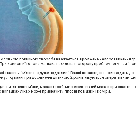
 Головною причиною хвороби вважається вроджене недорозвинення гр
. При кривошиї голова малюка нахилена в сторону проблемної м'язи і по
сі тканини і м'язи ще дуже податливі. Важкі поразки, що призводять до
ому лікуванні при досягненні дитиною 2 років лікуються оперативним ш
для витягнення м'язи, масаж (особливо ефективний масаж при спастично
випадках лікар може призначити гіпсові пов'язки і коміри.