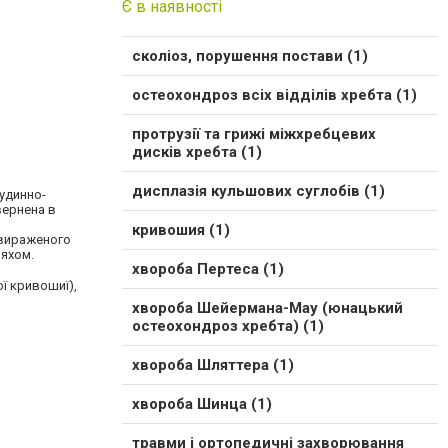
Є в наявності
сколіоз, порушення постави (1)
остеохондроз всіх відділів хребта (1)
протрузії та грижі міжхребцевих
дисків хребта (1)
дисплазія кульшових суглобів (1)
удинно-
вернена в
кривошия (1)
 вираженого
ляхом.
хвороба Пертеса (1)
ї кривошиї),
хвороба Шейермана-Мау (юнацький
остеохондроз хребта) (1)
хвороба Шляттера (1)
хвороба Шинца (1)
травми і ортопедичні захворювання