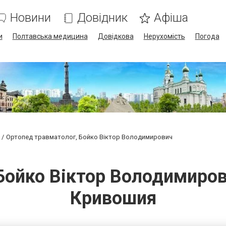
Новини
Довідник
Афіша
и
Полтавська медицина
Довідкова
Нерухомість
Погода
Ортопед травматолог, Бойко Віктор Володимирович
ойко Віктор Володимирови
Кривошия